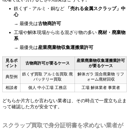
鉄くず・アルミ・銅など
「売れる金属スクラップ」中
心
→ 最優先は
古物商許可
工場や解体現場から出る混ざり物の多い
廃材・廃棄物
系
→ 最優先は
産業廃棄物収集運搬業許可
見るポ
産業廃棄物収集運搬業許可
古物商許可が要るケース
イント
が要るケース
鉄くず買取 アルミ缶買取 廃
解体ガラ 混合廃棄物 リフ
典型例
バッテリー買取
ォーム廃材回収
相談者
個人 中小工場 工務店
工場 解体業者 事業者
どちらか片方しか言わない業者は、その時点で一度立ち止ま
って確認した方が安全です。
スクラップ買取で身分証明書を求めない業者が