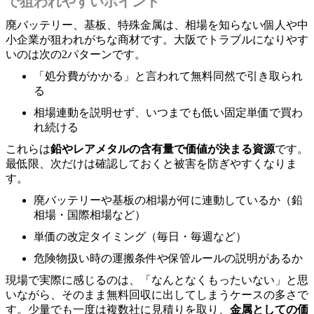
で狙われやすいポイント
廃バッテリー、基板、特殊金属は、相場を知らない個人や中
小企業が狙われがちな商材です。大阪でトラブルになりやす
いのは次の2パターンです。
「処分費がかかる」と言われて無料同然で引き取られ
る
相場連動を説明せず、いつまでも低い固定単価で買わ
れ続ける
これらは
鉛やレアメタルの含有量で価値が決まる資源
です。
最低限、次だけは確認しておくと被害を防ぎやすくなりま
す。
廃バッテリーや基板の相場が何に連動しているか（鉛
相場・国際相場など）
単価の改定タイミング（毎日・毎週など）
危険物扱い時の運搬条件や保管ルールの説明があるか
現場で実際に感じるのは、「なんとなくもったいない」と思
いながら、そのまま無料回収に出してしまうケースの多さで
す。少量でも一度は複数社に見積りを取り、
金属としての価