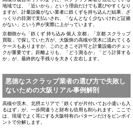
地域では、「近いから」という理由だけでも選びやすくなり
ますが、計量設備がない業者に鉄くずを持ち込んだ結果、ざ
っくりの目測で支払いされ、「なんとなく少ないけれど証拠
がない」という声が実際に上がっています。
京都側から「鉄くず 持ち込み 個人 京都」「京都 スクラップ
買取」で探していた方が、大阪側の高槻や茨木に流れてくる
ケースもありますが、このときこそ許可と計量設備のチェッ
クが重要です。距離よりも、「どう測るか」「どう計算する
か」が、最終的な手残りを大きく左右します。
悪徳なスクラップ業者の選び方で失敗し
ないための大阪リアル事例解剖
高槻や茨木、北摂エリアで「鉄くずが片付いてお小遣いも入
るはず」が、一歩間違うと財布も信用も削られます。ここで
は、現場でよく耳にする大阪特有のパターンだけをピンポイ
ントで分解します。