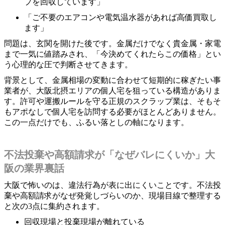
プを回収しています」
「ご不要のエアコンや電気温水器があれば高価買取し
ます」
問題は、玄関を開けた後です。金属だけでなく貴金属・家電
まで一気に値踏みされ、「今決めてくれたらこの価格」とい
う心理的な圧で判断させてきます。
背景として、金属相場の変動に合わせて短期的に稼ぎたい事
業者が、大阪北摂エリアの個人宅を狙っている構造がありま
す。許可や運搬ルールを守る正規のスクラップ業は、そもそ
もアポなしで個人宅を訪問する必要がほとんどありません。
この一点だけでも、ふるい落としの軸になります。
不法投棄や高額請求が「なぜバレにくいか」大
阪の業界裏話
大阪で怖いのは、違法行為が表に出にくいことです。不法投
棄や高額請求がなぜ発覚しづらいのか、現場目線で整理する
と次の3点に集約されます。
回収現場と投棄現場が離れている