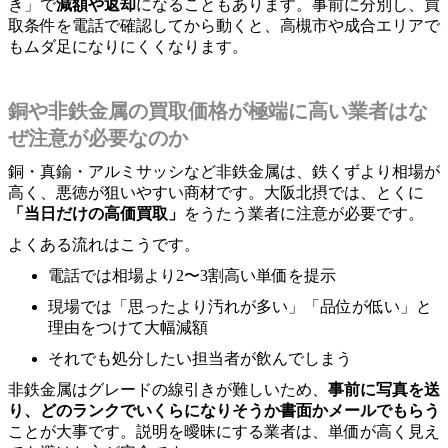
き」で
減額や返却
になることもあります。事前に分別し、買
取条件を電話で確認してから動くと、高槻市や成合エリアで
もムダ足になりにくくなります。
銅や非鉄金属の買取価格が極端に高い業者はな
ぜ注意が必要なのか
銅・真鍮・アルミサッシなど非鉄金属は、鉄くずより相場が
高く、悪徳が狙いやすい商材です。大阪北摂では、とくに
「当日だけの高価買取」
をうたう業者に注意が必要です。
よくある流れはこうです。
電話では相場より2〜3割高い単価を提示
現場では「思ったより汚れが多い」「品位が低い」と
理由をつけて大幅減額
それでも処分したい担当者が飲んでしまう
非鉄金属はグレードの線引きが難しいため、
事前に写真を送
り、どのランクでいくらになりそうか書面かメールでもらう
ことが大事です。説明を曖昧にする業者は、単価が高く見え