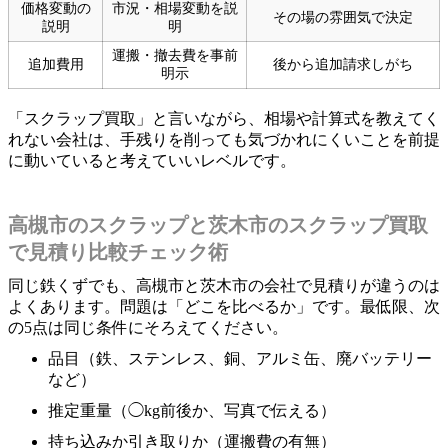
価格変動の
市況・相場変動を説
その場の雰囲気で決定
説明
明
運搬・撤去費を事前
追加費用
後から追加請求しがち
明示
「スクラップ買取」と言いながら、相場や計算式を教えてく
れない会社は、手残りを削っても気づかれにくいことを前提
に動いていると考えていいレベルです。
高槻市のスクラップと茨木市のスクラップ買取
で見積り比較チェック術
同じ鉄くずでも、高槻市と茨木市の会社で見積りが違うのは
よくあります。問題は「どこを比べるか」です。最低限、次
の5点は同じ条件にそろえてください。
品目（鉄、ステンレス、銅、アルミ缶、廃バッテリー
など）
推定重量（◯kg前後か、写真で伝える）
持ち込みか引き取りか（運搬費の有無）