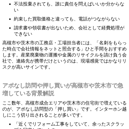
不法投棄されても、誰に責任を問えばいいか分からな
い
約束した買取価格と違っても、電話がつながらない
請求書や領収書が出ないため、会社として経費処理が
できない
高槻市や茨木市の工務店・工場担当者には、「名刺をもらっ
た時点で会社情報をネットと照合する」ひと手間をおすすめ
します。産業廃棄物の運搬や金属のリサイクルを請け負う会
社で、連絡先が携帯だけというのは、現場感覚ではかなりリ
スクが高いサインです。
アポなし訪問や押し買いが高槻市や茨木市で急
増している背景解説
ここ数年、高槻市成合エリアや茨木市の住宅街で増えている
のが、アポなし訪問型の「押し買い」です。インターホン越
しにこう切り出されることが多いです。
「近くでリフォーム工事をしていて、余ったスクラッ