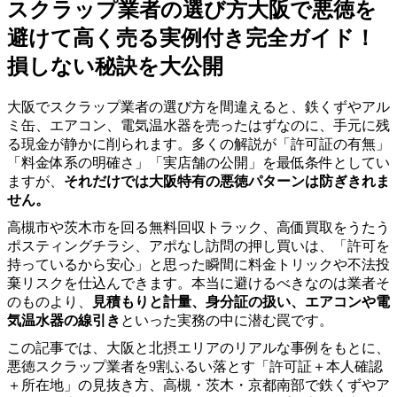
スクラップ業者の選び方大阪で悪徳を
避けて高く売る実例付き完全ガイド！
損しない秘訣を大公開
大阪でスクラップ業者の選び方を間違えると、鉄くずやアル
ミ缶、エアコン、電気温水器を売ったはずなのに、手元に残
る現金が静かに削られます。多くの解説が「許可証の有無」
「料金体系の明確さ」「実店舗の公開」を最低条件としてい
ますが、
それだけでは大阪特有の悪徳パターンは防ぎきれま
せん。
高槻市や茨木市を回る無料回収トラック、高価買取をうたう
ポスティングチラシ、アポなし訪問の押し買いは、「許可を
持っているから安心」と思った瞬間に料金トリックや不法投
棄リスクを仕込んできます。本当に避けるべきなのは業者そ
のものより、
見積もりと計量、身分証の扱い、エアコンや電
気温水器の線引き
といった実務の中に潜む罠です。
この記事では、大阪と北摂エリアのリアルな事例をもとに、
悪徳スクラップ業者を9割ふるい落とす「許可証＋本人確認
＋所在地」の見抜き方、高槻・茨木・京都南部で鉄くずやア