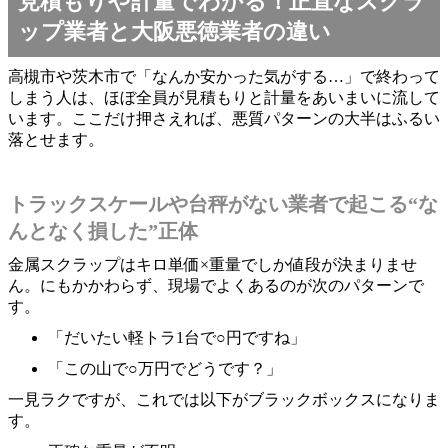
見積もりや計量でわかる！正直なスクラ
ップ業者と大阪悪徳業者の違い
高槻市や茨木市で「なんか安かった気がする…」で終わって
しまう人は、ほぼ全員が見積もりと計量をあいまいに流して
います。ここだけ押さえれば、悪質パターンの大半はふるい
落とせます。
トラックスケールや台秤がない業者で起こる“な
んとなく損した”正体
金属スクラップはキロ単価×重量でしか値段が決まりませ
ん。にもかかわらず、現場でよくあるのが次のパターンで
す。
「だいたい軽トラ1台で○円ですね」
「この山で○万円でどうです？」
一見ラクですが、これでは以下がブラックボックスになりま
す。