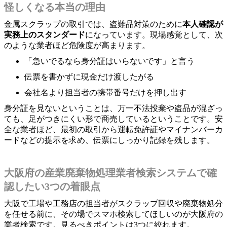
怪しくなる本当の理由
金属スクラップの取引では、盗難品対策のために
本人確認が
実務上のスタンダード
になっています。現場感覚として、次
のような業者ほど危険度が高まります。
「急いでるなら身分証はいらないです」と言う
伝票を書かずに現金だけ渡したがる
会社名より担当者の携帯番号だけを押し出す
身分証を見ないということは、万一不法投棄や盗品が混ざっ
ても、足がつきにくい形で商売しているということです。安
全な業者ほど、最初の取引から運転免許証やマイナンバーカ
ードなどの提示を求め、伝票にしっかり記録を残します。
大阪府の産業廃棄物処理業者検索システムで確
認したい3つの着眼点
大阪で工場や工務店の担当者がスクラップ回収や廃棄物処分
を任せる前に、その場でスマホ検索してほしいのが大阪府の
業者検索です。見るべきポイントは3つに絞れます。