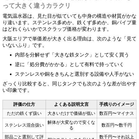
って大きく違うカラクリ
電気温水器は、見た目が似ていても中身の構造や材質がかな
り違います。ステンレス多めか、鉄くず多めか、銅パイプ量
はどれくらいかでスクラップ価格が変わります。
大阪エリアで単価差が大きく出る理由は、次のような「見て
いないふり」です。
内部を分解せず「大きな鉄タンク」として安く買う
逆に「処分費がかかる」として有料で持っていく
ステンレスや銅をきちんと選別する設備や人手がない
ざっくり比較すると、同じタンクでも次のような差が出やす
い印象です。
評価の仕方
よくある説明文言
手残りのイメージ
ただの鉄くず扱い
大きいだけで価値が低い
数百円〜マイナス
解体が大変なので安くな
ステンレス混合扱い
数百円〜数千円
る
部品ごと選別して評
数千円〜それ以上