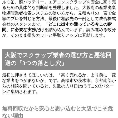
ルミ缶、廃バッテリー、エアコンスクラップを安全に高く売
るための具体的な判断軸を整理しました。大阪府の産業廃棄
物処理業者検索システムの使い方から、見積もりの一言で金
額のブレを封じる方法、最後に相談先の一例として成合株式
会社のスタンスまで、
「どこに出すか迷っている今この瞬
間」に必要な実務だけ
を詰め込んでいます。読み進める数分
が、そのまま損失カットと手取りアップに直結します。
大阪でスクラップ業者の選び方と悪徳回
避の「3つの落とし穴」
最初に押さえてほしいのは、「高く売れるか」より前に「変
な業者をつかまないか」です。高槻市や茨木市、京都南部か
らの相談を聞いていると、失敗の入り口はほぼこの3パター
ンに集約されます。
無料回収だから安心と思い込むと大阪でこそ危
ない理由