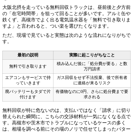
大阪北摂を走っている無料回収トラックは、昼前後と夕方前
の「在宅時間帯」を狙って回ることが多いです。アルミ缶や
鉄くず、高槻市でよく出る電気温水器を「無料で引き取りま
すよ」と言われると、つい楽を選びたくなります。
ただ、現場で見ていると実態は次のような流れになりがちで
す。
最初の説明
実際に起こりがちなこと
積み込んだ後に「処分費が要る」と数
無料で引き取ります
万円請求
エアコンもサービスで持
ガス回収をせず不法投棄、後で所有者
っていきます
に連絡が来るリスク
廃バッテリーもタダで片
有価物なのに0円、さらに処分費まで要
付けます
求される
無料回収が特に危ないのは、支払いではなく「請求」に切り
替えられた瞬間に、こちらの交渉材料が一気になくなる点で
す。高槻市や茨木市でトラブルになっているケースの多く
は、相場を調べる前にその場のノリで任せてしまったパター