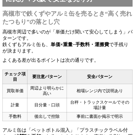
高槻市で鉄くずやアルミ缶を売るとき“高く売れ
たつもり”の落とし穴
高槻市周辺で多いのが「単価だけ聞いて安心してしまう」パ
ターンです。
鉄くずもアルミ缶も、
単価×重量−手数料・運搬費
で手残り
が決まります。
よくある差が出るポイントは次の通りです。
チェック項
要注意パターン
安全パターン
目
周辺より明らかに
買取単価
相場レンジ内で説明あり
高い
台秤・トラックスケールでその
計量
目分量・口頭
場計量
手数料
後出しで控除
事前に書面か掲示で明示
アルミ缶は「ペットボトル混入」「プラスチックラベル付