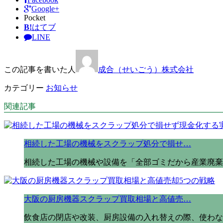
Google+
Pocket
B!
はてブ
LINE
この記事を書いた人
成合（せいごう）株式会社
カテゴリー
お知らせ
関連記事
相続した工場の機械をスクラップ処分で損せ…
相続した工場の機械や設備を「全部ゴミだから産業廃棄
大阪の厨房機器スクラップ買取相場と高値売…
飲食店の閉店や改装、厨房設備の入れ替えの際、使わな